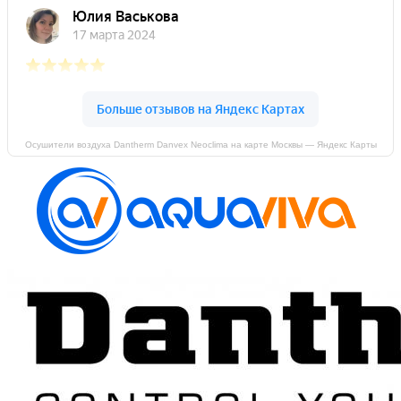
Осушители воздуха Dantherm Danvex Neoclima на карте Москвы — Яндекс Карты