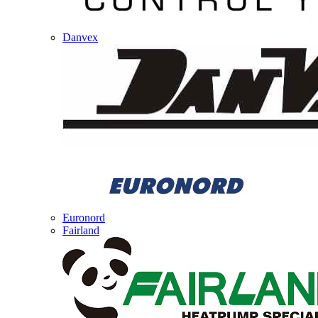
Danvex
Euronord
Fairland