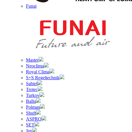
Funai
Master
Neoclima
Royal Clima
S+S Regeltechnik
Sabiel
Trotec
Turkov
Ballu
Polman
Shuft
ASPRO
SET
Jax