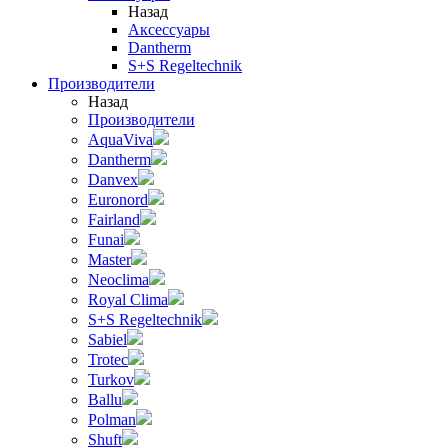
Назад
Аксессуары
Dantherm
S+S Regeltechnik
Производители
Назад
Производители
AquaViva
Dantherm
Danvex
Euronord
Fairland
Funai
Master
Neoclima
Royal Clima
S+S Regeltechnik
Sabiel
Trotec
Turkov
Ballu
Polman
Shuft