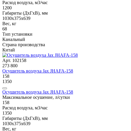
Расход воздуха, м3/час
1200
Габариты (ДxГxВ), мм
1030х375x639
Вес, кг
68
Тип установки
Канальный
Страна производства
Китай
Арт. 102158
273 800
Осушитель воздуха Jax JHAFA-158
158
1350
Осушитель воздуха Jax JHAFA-158
Максимальное осушение, л/сутки
158
Расход воздуха, м3/час
1350
Габариты (ДxГxВ), мм
1030х375x639
Вес, кг