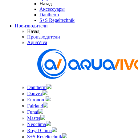
Назад
Аксессуары
Dantherm
S+S Regeltechnik
Производители
Назад
Производители
AquaViva
Dantherm
Danvex
Euronord
Fairland
Funai
Master
Neoclima
Royal Clima
S+S Regeltechnik