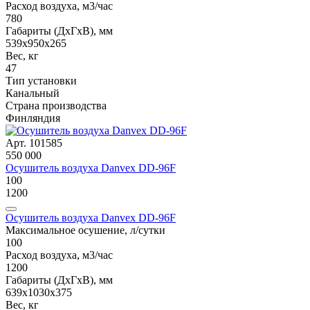
Расход воздуха, м3/час
780
Габариты (ДxГxВ), мм
539x950x265
Вес, кг
47
Тип установки
Канальный
Страна производства
Финляндия
Арт. 101585
550 000
Осушитель воздуха Danvex DD-96F
100
1200
Осушитель воздуха Danvex DD-96F
Максимальное осушение, л/сутки
100
Расход воздуха, м3/час
1200
Габариты (ДxГxВ), мм
639x1030x375
Вес, кг