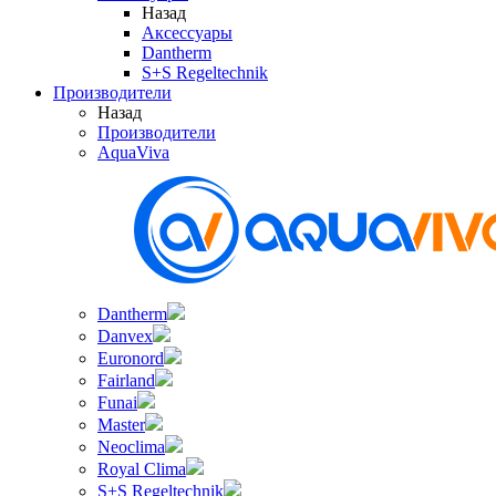
Назад
Аксессуары
Dantherm
S+S Regeltechnik
Производители
Назад
Производители
AquaViva
Dantherm
Danvex
Euronord
Fairland
Funai
Master
Neoclima
Royal Clima
S+S Regeltechnik