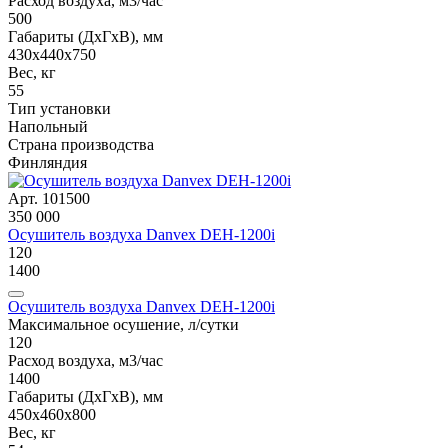
Расход воздуха, м3/час
500
Габариты (ДxГxВ), мм
430x440x750
Вес, кг
55
Тип установки
Напольный
Страна производства
Финляндия
Арт. 101500
350 000
Осушитель воздуха Danvex DEH-1200i
120
1400
Осушитель воздуха Danvex DEH-1200i
Максимальное осушение, л/сутки
120
Расход воздуха, м3/час
1400
Габариты (ДxГxВ), мм
450x460x800
Вес, кг