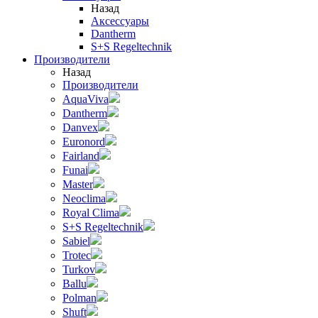
Назад
Аксессуары
Dantherm
S+S Regeltechnik
Производители
Назад
Производители
AquaViva
Dantherm
Danvex
Euronord
Fairland
Funai
Master
Neoclima
Royal Clima
S+S Regeltechnik
Sabiel
Trotec
Turkov
Ballu
Polman
Shuft