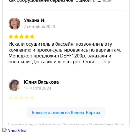
Осушители воздуха Dantherm Danvex Neoclima на карте Москвы — Яндекс Карты