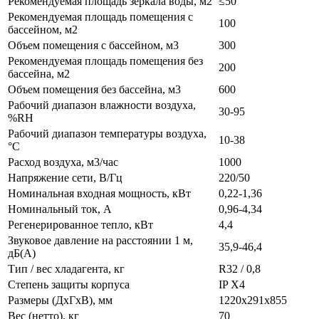
Рекомендуемая площадь зеркала воды, м2
≤50
Рекомендуемая площадь помещения с
100
бассейном, м2
Объем помещения с бассейном, м3
300
Рекомендуемая площадь помещения без
200
бассейна, м2
Объем помещения без бассейна, м3
600
Рабочий диапазон влажности воздуха,
30-95
%RH
Рабочий диапазон температуры воздуха,
10-38
°С
Расход воздуха, м3/час
1000
Напряжение сети, В/Гц
220/50
Номинальная входная мощность, кВт
0,22-1,36
Номинальный ток, А
0,96-4,34
Регенерированное тепло, кВт
4,4
Звуковое давление на расстоянии 1 м,
35,9-46,4
дБ(A)
Тип / вес хладагента, кг
R32 / 0,8
Степень защиты корпуса
IP X4
Размеры (ДxГxВ), мм
1220x291x855
Вес (нетто), кг
70