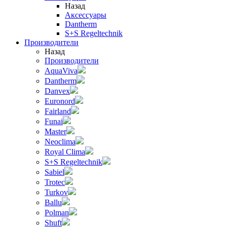
Назад
Аксессуары
Dantherm
S+S Regeltechnik
Производители
Назад
Производители
AquaViva
Dantherm
Danvex
Euronord
Fairland
Funai
Master
Neoclima
Royal Clima
S+S Regeltechnik
Sabiel
Trotec
Turkov
Ballu
Polman
Shuft