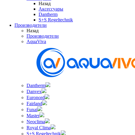
Назад
Аксессуары
Dantherm
S+S Regeltechnik
Производители
Назад
Производители
AquaViva
Dantherm
Danvex
Euronord
Fairland
Funai
Master
Neoclima
Royal Clima
S+S Regeltechnik