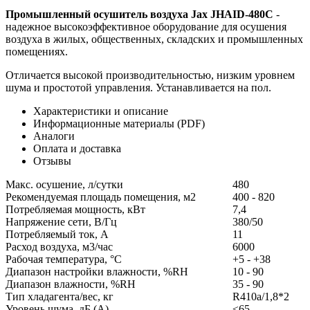
Промышленный осушитель воздуха Jax JHAID-480C
-
надежное высокоэффективное оборудование для осушения
воздуха в жилых, общественных, складских и промышленных
помещениях.
Отличается высокой производительностью, низким уровнем
шума и простотой управления. Устанавливается на пол.
Характеристики и описание
Информационные материалы (PDF)
Аналоги
Оплата и доставка
Отзывы
Макс. осушение, л/сутки
480
Рекомендуемая площадь помещения, м2
400 - 820
Потребляемая мощность, кВт
7,4
Напряжение сети, В/Гц
380/50
Потребляемый ток, А
11
Расход воздуха, м3/час
6000
Рабочая температура, °С
+5 - +38
Диапазон настройки влажности, %RH
10 - 90
Диапазон влажности, %RH
35 - 90
Тип хладагента/вес, кг
R410a/1,8*2
Уровень шума, дБ (А)
≤65