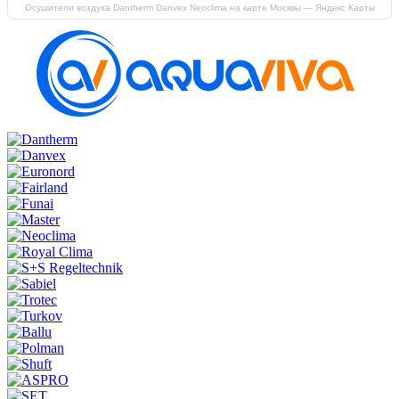
Осушители воздуха Dantherm Danvex Neoclima на карте Москвы — Яндекс Карты