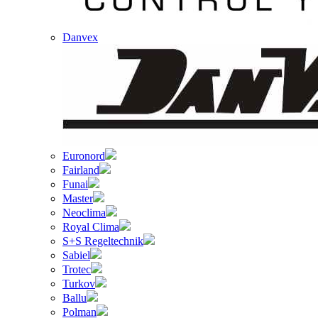
Danvex
Euronord
Fairland
Funai
Master
Neoclima
Royal Clima
S+S Regeltechnik
Sabiel
Trotec
Turkov
Ballu
Polman