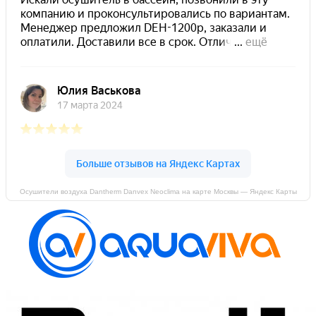
Осушители воздуха Dantherm Danvex Neoclima на карте Москвы — Яндекс Карты