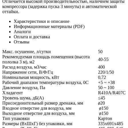
Отличается высокой производительностью, наличием защиты
компрессора (задержка пуска 3 минуты) и автоматической
оттайки.
Характеристики и описание
Информационные материалы (PDF)
Аналоги
Оплата и доставка
Отзывы
Макс. осушение, л/сутки
50
Рекомендуемая площадь помещения (высота
40-55
пололка 3 м), м2
Расход воздуха, м3/час
400
Напряжение сети, В/Ф/Гц
220/1/50
Номинальная мощность, кВт
0,72
Рабочий диапазон температуры воздуха, 0С
+5 ~ +38
Давление воздуха, Па
50 ~ 100
Хладагент
R410A/R407C
Уровень шума, дБ(A)
≤45
Присоединительный размер дренажа, мм
ø20
Входное отверстие для воздуха, мм
ø150
Выходное отверстие для воздуха, мм
ø150
Тип упаковки
Картон
Размеры (ВхШхГ) без упаковки, мм
335x691x485