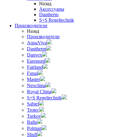
Назад
Аксессуары
Dantherm
S+S Regeltechnik
Производители
Назад
Производители
AquaViva
Dantherm
Danvex
Euronord
Fairland
Funai
Master
Neoclima
Royal Clima
S+S Regeltechnik
Sabiel
Trotec
Turkov
Ballu
Polman
Shuft