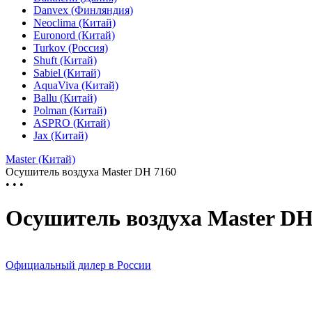
Danvex (Финляндия)
Neoclima (Китай)
Euronord (Китай)
Turkov (Россия)
Shuft (Китай)
Sabiel (Китай)
AquaViva (Китай)
Ballu (Китай)
Polman (Китай)
ASPRO (Китай)
Jax (Китай)
Master (Китай)
Осушитель воздуха Master DH 7160
• • •
Осушитель воздуха Master DH
Официальный дилер в России