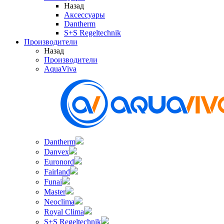
Назад
Аксессуары
Dantherm
S+S Regeltechnik
Производители
Назад
Производители
AquaViva
Dantherm
Danvex
Euronord
Fairland
Funai
Master
Neoclima
Royal Clima
S+S Regeltechnik