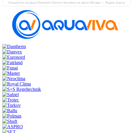
Осушители воздуха Dantherm Danvex Neoclima на карте Москвы — Яндекс Карты