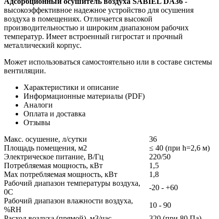
Адсорбционный осушитель воздуха SABIEL DA36
-
высокоэффективное надежное устройство для осушения
воздуха в помещениях. Отличается высокой
производительностью и широким диапазоном рабочих
температур. Имеет встроенный гигростат и прочный
металлический корпус.
Может использоваться самостоятельно или в составе системы
вентиляции.
Характеристики и описание
Информационные материалы (PDF)
Аналоги
Оплата и доставка
Отзывы
Макс. осушение, л/сутки
36
Площадь помещения, м2
≤ 40 (при h=2,6 м)
Электрическое питание, В/Гц
220/50
Потребляемая мощность, кВт
1,5
Max потребляемая мощность, кВт
1,8
Рабочий диапазон температуры воздуха,
-20 - +60
0С
Рабочий диапазон влажности воздуха,
10 - 90
%RH
Расход воздуха (прямой), м3/час
320 (при 80 Па)