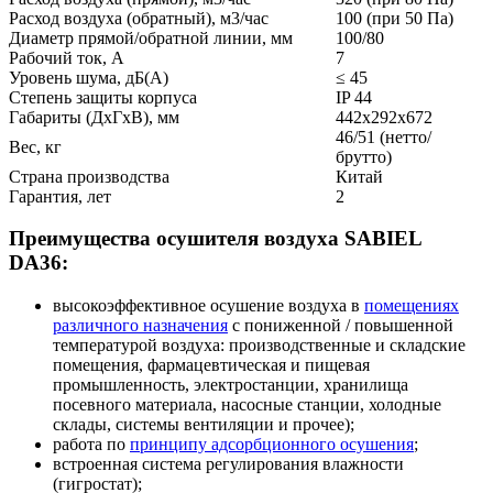
Расход воздуха (обратный), м3/час
100 (при 50 Па)
Диаметр прямой/обратной линии, мм
100/80
Рабочий ток, А
7
Уровень шума, дБ(A)
≤ 45
Степень защиты корпуса
IP 44
Габариты (ДxГxВ), мм
442х292x672
46/51 (нетто/
Вес, кг
брутто)
Страна производства
Китай
Гарантия, лет
2
Преимущества осушителя воздуха SABIEL
DA36:
высокоэффективное осушение воздуха в
помещениях
различного назначения
с пониженной / повышенной
температурой воздуха: производственные и складские
помещения, фармацевтическая и пищевая
промышленность, электростанции, хранилища
посевного материала, насосные станции, холодные
склады, системы вентиляции и прочее);
работа по
принципу адсорбционного осушения
;
встроенная система регулирования влажности
(гигростат);